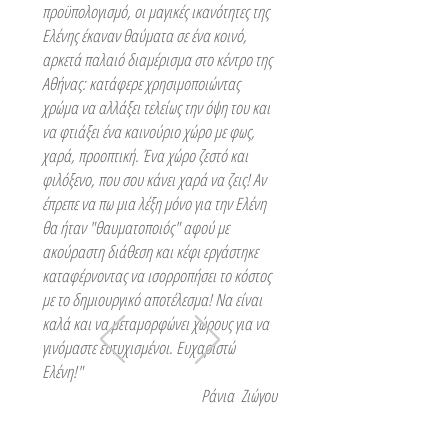
προϋπολογισμό, οι μαγικές ικανότητες της
Ελένης έκαναν θαύματα σε ένα κοινό,
αρκετά παλαιό διαμέρισμα στο κέντρο της
Αθήνας: κατάφερε χρησιμοποιώντας
χρώμα να αλλάξει τελείως την όψη του και
να φτιάξει ένα καινούριο χώρο με φως,
χαρά, προοπτική. Ένα χώρο ζεστό και
φιλόξενο, που σου κάνει χαρά να ζεις! Αν
έπρεπε να πω μια λέξη μόνο για την Ελένη
θα ήταν "θαυματοποιός" αφού με
ακούραστη διάθεση και κέφι εργάστηκε
καταφέρνοντας να ισορροπήσει το κόστος
με το δημιουργικό αποτέλεσμα! Να είναι
καλά και να μεταμορφώνει χώρους για να
γινόμαστε ευτυχισμένοι. Ευχαριστώ
Ελένη!"
Ράνια Ζιώγου