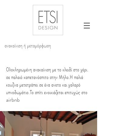
ανακαίνιση ή μεταμόρφωση
Ολοκληρωμένη ανακαίνιση με το κλειδί στο χέρι.
σε παλαιό καπετανόσπιτο στην Μήλο.Η παλιά
κουζίνα μετετράπει σε ένα ανετο και χαλαρό
υπνοδωμάτιο.Το σπίτι ενοικιάζεται επιτυχώς στο
airbnb