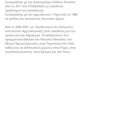
Συνεργάζεται με την διακοσμήτρια Θάλεια Νιτσόλα
απο το 2011 στο ETSIDESIGN, ως υπεύθυνη
σχεδιασμού και κατασκευής.
Συνεργάζεται με τον αρχιτέκτονα Ι. Ρήγο από το 1989
σε μελέτες και κατασκευές ιδιωτικών έργων.
Από το 2000-2007 ως διευθύντρια του Ελληνικού
Ινστιτούτου Αρχιτεκτονικής ήταν υπεύθυνη για την
οργάνωση και παραγωγή 53 εκδηλώσεων που
πραγματοποιήθηκαν στο Μουσείο Μπενάκη, στο
Εθνικό Ίδρυμα Ερευνών, στην Τεχνόπολη στο Γκάζι
καθώς και σε εκθεσιακούς χώρους στην Ρώμη, στην
Κωνσταντινούπολη, στην Άγκυρα και στο Τόκιο.
Από το1990 μέχρι το1994 οργάνωσε και στελέχωσε εξ
ολοκλήρου τα νεοσυσταθέντα τμήματα γραφιστικής,
διακόσμησης και συντήρησης έργων τέχνης στις
σχολές Δέλτα και Πλάκα αντίστοιχα, ενώ από το 1995
μέχρι το1999 δίδαξε στην Α.Κ.Τ.Ο. αρχιτεκτονική
σύνθεση σε συνεργασία με τους αρχιτέκτονες Πάνο
Κόκκορη και Μαρίνο Σορίλο.
Από το 1985 μέχρι το1989 εργάστηκε στα
αρχιτεκτονικά γραφεία των Crispin Osborne&
Partners ,Κ. Κουρεμενος – Ι.Ρήγος - Ν. Χιωτακης,
Δ.Κατζουράκης και Κ. Κάγιερ.
Γεννήθηκε στην Αθήνα το 1962. Σπούδασε
αρχιτεκτονική στην Architectural Association School